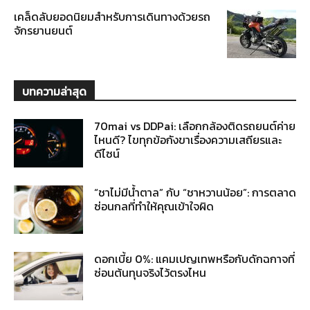
เคล็ดลับยอดนิยมสำหรับการเดินทางด้วยรถ
จักรยานยนต์
บทความล่าสุด
70mai vs DDPai: เลือกกล้องติดรถยนต์ค่าย
ไหนดี? ไขทุกข้อกังขาเรื่องความเสถียรและ
ดีไซน์
“ชาไม่มีน้ำตาล” กับ “ชาหวานน้อย”: การตลาด
ซ่อนกลที่ทำให้คุณเข้าใจผิด
ดอกเบี้ย 0%: แคมเปญเทพหรือกับดักฉกาจที่
ซ่อนต้นทุนจริงไว้ตรงไหน