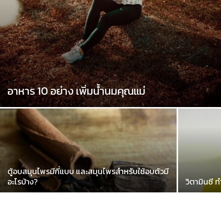
อาหาร 10 อย่าง เพิ่มน้ำนมคุณแม่
ตู้อบสมุนไพรมีกี่แบบ และสมุนไพรสำหรับใช้อบตัวมี
อะไรบ้าง?
วิตามินซี