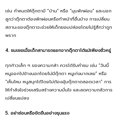
เช่น กำหนดให้ตุ๊กตามี “บ้าน” หรือ “มุมพักผ่อน” และบอก
ลูกว่าตุ๊กตาต้องพักผ่อนหรือทำหน้าที่อื่นบ้าง การเปลี่ยน
สถานะของตุ๊กตาจะช่วยให้เด็กยอมปล่อยโดยไม่รู้สึกว่าถูก
พราก
4. ชมเชยเมื่อเด็กสามารถแยกจากตุ๊กตาได้แม้เพียงชั่วครู่
ทุกก้าวเล็ก ๆ ของความกล้า ควรได้รับคำชม เช่น “วันนี้
หนูออกไปข้างนอกโดยไม่มีตุ๊กตา หนูเก่งมากเลย” หรือ
“เห็นไหม หนูสนุกได้โดยไม่ต้องอุ้มตุ๊กตาตลอดเวลา” การ
ให้กำลังใจช่วยเสริมสร้างความมั่นใจ และลดความกลัวการ
เปลี่ยนแปลง
5. อย่าซ่อนหรือขัดขืนอย่างรุนแรง