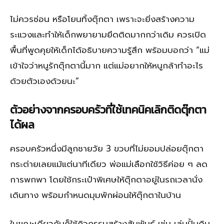
ไม่ควรซ่อน หรือโยนทิ้งตุ๊กตา เพราะจะยิ่งสร้างความ
ระแวงและทำให้เด็กพยายามยึดติดมากกว่าเดิม ควรเปิด
พื้นที่พูดคุยให้เด็กได้อธิบายความรู้สึก พร้อมบอกว่า “แม่
เข้าใจว่าหนูรักตุ๊กตานี้มาก แต่แม่อยากให้หนูกล้าทำอะไร
ด้วยตัวเองด้วยนะ”
ตัวอย่างจากครอบครัวที่ใช้เทคนิคเลิกติดตุ๊กตา
ได้ผล
ครอบครัวหนึ่งมีลูกชายวัย 3 ขวบที่ไม่ยอมปล่อยตุ๊กตา
กระต่ายเลยแม้แต่นาทีเดียว พ่อแม่เลือกใช้วิธีค่อย ๆ ลด
การพกพา โดยใช้กระเป๋าพิเศษให้ตุ๊กตาอยู่ในรถเวลานั่ง
เดินทาง พร้อมกำหนดมุมพักผ่อนให้ตุ๊กตาในบ้าน
ในขณะเดียวกันก็ใช้กิจกรรมสร้างสัมพันธ์ เช่น เล่นปั้นดิน