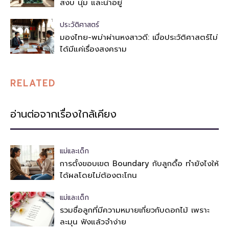
สงบ นุ่ม และน่าอยู่
ประวัติศาสตร์
มองไทย-พม่าผ่านหงสาวดี: เมื่อประวัติศาสตร์ไม่
ได้มีแค่เรื่องสงคราม
RELATED
อ่านต่อจากเรื่องใกล้เคียง
แม่และเด็ก
การตั้งขอบเขต Boundary กับลูกดื้อ ทำยังไงให้
ได้ผลโดยไม่ต้องตะโกน
แม่และเด็ก
รวมชื่อลูกที่มีความหมายเกี่ยวกับดอกไม้ เพราะ
ละมุน ฟังแล้วจำง่าย