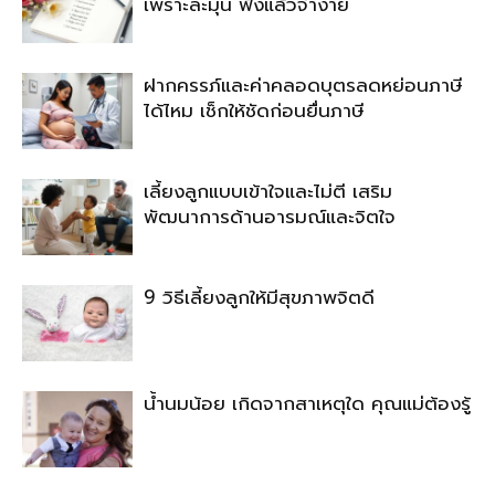
เพราะละมุน ฟังแล้วจำง่าย
ฝากครรภ์และค่าคลอดบุตรลดหย่อนภาษี
ได้ไหม เช็กให้ชัดก่อนยื่นภาษี
เลี้ยงลูกแบบเข้าใจและไม่ตี เสริม
พัฒนาการด้านอารมณ์และจิตใจ
9 วิธีเลี้ยงลูกให้มีสุขภาพจิตดี
น้ำนมน้อย เกิดจากสาเหตุใด คุณแม่ต้องรู้