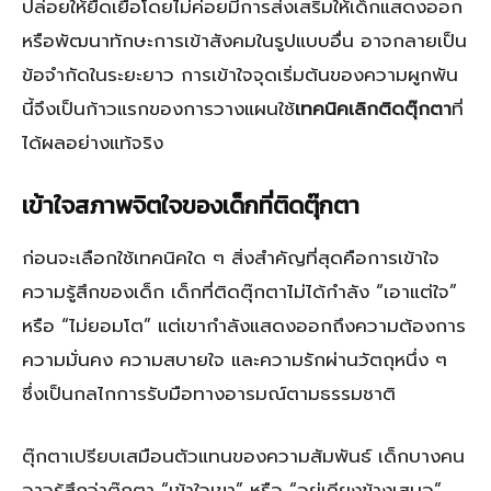
ปล่อยให้ยืดเยื้อโดยไม่ค่อยมีการส่งเสริมให้เด็กแสดงออก
หรือพัฒนาทักษะการเข้าสังคมในรูปแบบอื่น อาจกลายเป็น
ข้อจำกัดในระยะยาว การเข้าใจจุดเริ่มต้นของความผูกพัน
นี้จึงเป็นก้าวแรกของการวางแผนใช้
เทคนิคเลิกติดตุ๊กตา
ที่
ได้ผลอย่างแท้จริง
เข้าใจสภาพจิตใจของเด็กที่ติดตุ๊กตา
ก่อนจะเลือกใช้เทคนิคใด ๆ สิ่งสำคัญที่สุดคือการเข้าใจ
ความรู้สึกของเด็ก เด็กที่ติดตุ๊กตาไม่ได้กำลัง “เอาแต่ใจ”
หรือ “ไม่ยอมโต” แต่เขากำลังแสดงออกถึงความต้องการ
ความมั่นคง ความสบายใจ และความรักผ่านวัตถุหนึ่ง ๆ
ซึ่งเป็นกลไกการรับมือทางอารมณ์ตามธรรมชาติ
ตุ๊กตาเปรียบเสมือนตัวแทนของความสัมพันธ์ เด็กบางคน
อาจรู้สึกว่าตุ๊กตา “เข้าใจเขา” หรือ “อยู่เคียงข้างเสมอ”