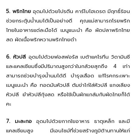
5. พริกไทย
อุดมไปด้วยโปรตีน คาร์โบไฮเดรต มีฤทธิ์ร้อน
ช่วยกระตุ้นน้ำนมได้เป็นอย่างดี คุณแม่สามารถโรยพริก
ไทยในอาหารแต่ละมือได้ เมนูแนะนำ คือ ผัดปลาพริกไทย
สด ผัดเนื้อพริกหวานพริกไทยดำ
6. หัวปลี
อุดมไปด้วยฟอสฟอรัส เบต้าแคโรทีน วิตามินซี
และแคลเซียมซึ่งมีปริมาณสูงกว่าในกล้วยสุกถึง 4 เท่า
สามารถช่วยบำรุงน้ำนมได้ดี บำรุงเลือด แก้โรคกระเพาะ
เมนูแนะนำ คือ ทอดมันหัวปลี ต้มข่าไก่ใส่หัวปลี แกงเลียง
หัวปลี ยำหัวปลีกุ้งสด หรือใช้เป็นผักแกล้มกับผัดไทยก็ได้
คะ
7. มะละกอ
อุดมไปด้วยกากใยอาหาร ธาตุเหล็ก และมี
แคลเซียมสูง มีเอนไซม์ที่ช่วยสร้างภูมิต้านทานให้แก่