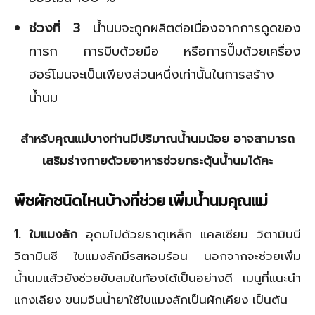
ช่วงที่ 3
น้ำนมจะถูกผลิตต่อเนื่องจากการดูดของ
ทารก การบีบด้วยมือ หรือการปั๊มด้วยเครื่อง
ฮอร์โมนจะเป็นเพียงส่วนหนึ่งเท่านั้นในการสร้าง
น้ำนม
สำหรับคุณแม่บางท่านมีปริมาณน้ำนมน้อย อาจสามารถ
เสริมร่างกายด้วยอาหารช่วยกระตุ้นน้ำนมได้คะ
พืชผักชนิดไหนบ้างที่ช่วย เพิ่มน้ำนมคุณแม่
1. ใบแมงลัก
อุดมไปด้วยธาตุเหล็ก แคลเซียม วิตามินบี
วิตามินซี ใบแมงลักมีรสหอมร้อน นอกจากจะช่วยเพิ่ม
น้ำนมแล้วยังช่วยขับลมในท้องได้เป็นอย่างดี เมนูที่แนะนำ
แกงเลียง ขนมจีนน้ำยาใช้ใบแมงลักเป็นผักเคียง เป็นต้น