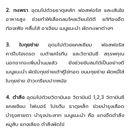
2. กะเพรา
อุดมไปด้วยธาตุเหล้ก ฟอสฟอรัส และเส้นใย
อาหารสูง ช่วยทำให้เลือดลมไหลเวียนได้ดี แก้ท้องอืด
ท้องเฟ้อ คลื่นไส้ อาเจียน เมนูแนะนำ ผัดกะเพาต่างๆ
3. ใบกุยช่าย
อุดมไปด้วยแคลเซียม ฟอสฟอรัส
คาร์โบไฮเดรต เบต้าแคโรทีน และวิตามินซี สรรพคุณ
นอกจากจะเพิ่มน้ำนมแล้ว ยังช่วยขับลมได้เป็นอย่างดี
เมนูแนะนำ ผัดใบกุยช่ายเต้าหู้ไข่ทอด ขนมกุยช่าย ผัดหมี่ใส่
ใบกุยช่าย ข้าวเกรียบปากหม้อ
4. ตำลึง
อุดมไปด้วยวิตามินเอ วิตามินบี 1,2,3 วิตามินซี
แคลเซียม ไฟเบอร์ โปรตีน ธาตุเหล็ก ช่วยบำรุงเลือด
บำรุงสายตา บำรุงประสาท เมนูแนะนำ คือ แกงจืดตำลึง
หมูสับ แกงเลียง ตำลึงผัดไข่