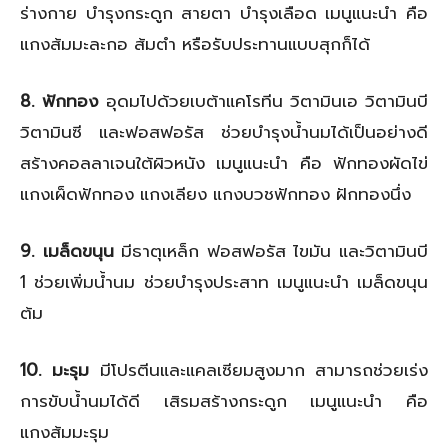
ร่างกาย บำรุงกระดูก สายตา บำรุงเลือด เมนูแนะนำ คือ
แกงส้มมะละกอ ส้มตำ หรือรับประทานแบบสุกก็ได้
8. ฟักทอง
อุดมไปด้วยเบต้าแคโรทีน วิตามินเอ วิตามินบี
วิตามินซี และฟอสฟอรัส ช่วยบำรุงน้ำนมได้เป็นอย่างดี
สร้างคอลลาเจนใต้ผิวหนัง เมนูแนะนำ คือ ฟักทองผัดไข่
แกงเผ็ดฟักทอง แกงเลียง แกงบวชฟักทอง ฝักทองนึ่ง
9. เมล็ดขนุน
มีธาตุเหล็ก ฟอสฟอรัส ไขมัน และวิตามินบี
1 ช่วยเพิ่มน้ำนม ช่วยบำรุงประสาท เมนูแนะนำ เมล็ดขนุน
ต้ม
10. มะรุม
มีโปรตีนและแคลเซียมสูงมาก สามารถช่วยเร่ง
การขับน้ำนมได้ดี เสิรมสร้างกระดูก เมนูแนะนำ คือ
แกงส้มมะรุม