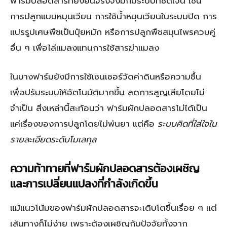
ฟาร์มปลอดสารที่ยั่งยืนจริงจึงมักมีระบบที่ชัดเจน เช่น
การปลูกแบบหมุนเวียน การใช้น้ำหมุนเวียนในระบบปิด การ
แปรรูปเศษพืชเป็นปุ๋ยหมัก หรือการปลูกพืชสมุนไพรควบคู่
อื่น ๆ เพื่อไล่แมลงแทนการใช้สารฆ่าแมลง
ในบางฟาร์มยังมีการใช้เซนเซอร์วัดค่าดินหรือความชื้น
เพื่อปรับระบบให้อัตโนมัติมากขึ้น ลดการสูญเสียโดยไม่
จำเป็น สิ่งเหล่านี้สะท้อนว่า ฟาร์มผักปลอดสารไม่ได้เป็น
แค่เรื่องของการปลูกโดยไม่พ่นยา แต่คือ
ระบบคิดที่ใส่ใจใน
รายละเอียดระดับโมเลกุล
ความท้าทายที่ฟาร์มผักปลอดสารต้องเผชิญ
และการเปลี่ยนแปลงที่กำลังเกิดขึ้น
แม้แนวโน้มของฟาร์มผักปลอดสารจะเติบโตขึ้นเรื่อย ๆ แต่
เส้นทางก็ไม่ง่าย เพราะต้องเผชิญกับปัจจัยทั้งจาก