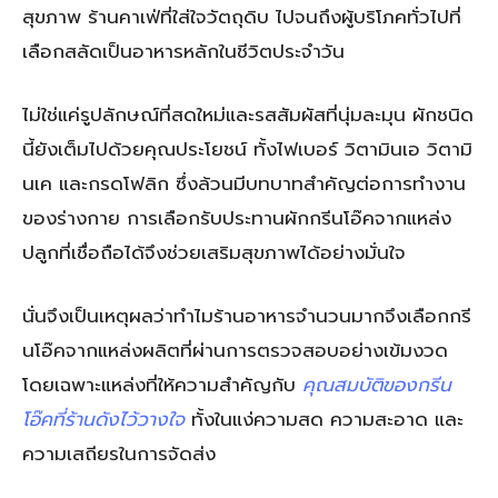
สุขภาพ ร้านคาเฟ่ที่ใส่ใจวัตถุดิบ ไปจนถึงผู้บริโภคทั่วไปที่
เลือกสลัดเป็นอาหารหลักในชีวิตประจำวัน
ไม่ใช่แค่รูปลักษณ์ที่สดใหม่และรสสัมผัสที่นุ่มละมุน ผักชนิด
นี้ยังเต็มไปด้วยคุณประโยชน์ ทั้งไฟเบอร์ วิตามินเอ วิตามิ
นเค และกรดโฟลิก ซึ่งล้วนมีบทบาทสำคัญต่อการทำงาน
ของร่างกาย การเลือกรับประทานผักกรีนโอ๊คจากแหล่ง
ปลูกที่เชื่อถือได้จึงช่วยเสริมสุขภาพได้อย่างมั่นใจ
นั่นจึงเป็นเหตุผลว่าทำไมร้านอาหารจำนวนมากจึงเลือกกรี
นโอ๊คจากแหล่งผลิตที่ผ่านการตรวจสอบอย่างเข้มงวด
โดยเฉพาะแหล่งที่ให้ความสำคัญกับ
คุณสมบัติของกรีน
โอ๊คที่ร้านดังไว้วางใจ
ทั้งในแง่ความสด ความสะอาด และ
ความเสถียรในการจัดส่ง