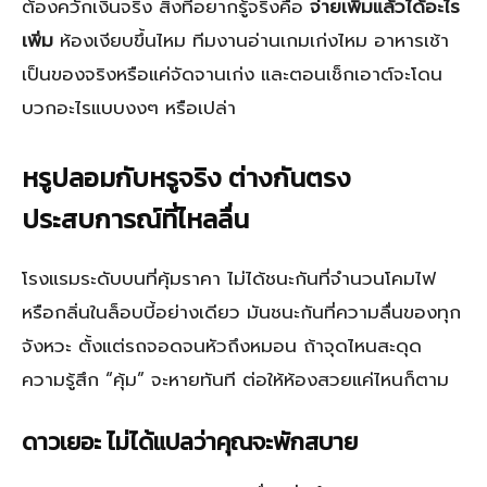
ต้องควักเงินจริง สิ่งที่อยากรู้จริงคือ
จ่ายเพิ่มแล้วได้อะไร
เพิ่ม
ห้องเงียบขึ้นไหม ทีมงานอ่านเกมเก่งไหม อาหารเช้า
เป็นของจริงหรือแค่จัดจานเก่ง และตอนเช็กเอาต์จะโดน
บวกอะไรแบบงงๆ หรือเปล่า
หรูปลอมกับหรูจริง ต่างกันตรง
ประสบการณ์ที่ไหลลื่น
โรงแรมระดับบนที่คุ้มราคา ไม่ได้ชนะกันที่จำนวนโคมไฟ
หรือกลิ่นในล็อบบี้อย่างเดียว มันชนะกันที่ความลื่นของทุก
จังหวะ ตั้งแต่รถจอดจนหัวถึงหมอน ถ้าจุดไหนสะดุด
ความรู้สึก “คุ้ม” จะหายทันที ต่อให้ห้องสวยแค่ไหนก็ตาม
ดาวเยอะ ไม่ได้แปลว่าคุณจะพักสบาย