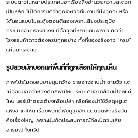
ระบบดาวในหลายประเทศบอกเรื่องสิ่งอำนวยความสะดวก
เป็นหลัก ไม่ได้การันตีว่าคุณจะเจอทีมงานที่นิ่งทุกกะ หรือ
ได้นอนแบบไม่สะดุ้งตอนตีสองเพราะเสียงประตูปิด
กระแทกจากห้องข้างๆ นี่คือจุดที่หลายคนพลาด คิดว่า
โรงแรมห้าดาวต้องครบทุกอย่าง ทั้งที่ของจริงอาจ “ครบ”
แค่บนกระดาษ
รูปสวยมักบอกแค่พื้นที่ที่ถูกเลือกให้คุณเห็น
ภาพโปรโมตชอบขายมุมกว้าง ขายอ่างอาบน้ำ ขายวิว แต่
ไม่ค่อยบอกว่าห้องติดลิฟต์ไหม ระยะเดินจากล็อบบี้ไกลแค่
ไหน แอร์เป่าตรงเตียงหรือเปล่า หรือห้องน้ำใช้วัสดุหรูแต่
แห้งช้าแค่ไหน เรื่องพวกนี้ฟังดูจุกจิก แต่ตอนพักจริงมัน
คือเรื่องใหญ่ เพราะมันกัดประสบการณ์ทีละนิดจนเสีย
อารมณ์ทั้งทริป