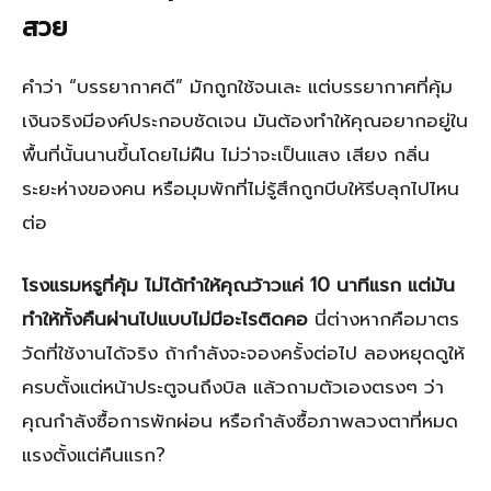
สวย
คำว่า “บรรยากาศดี” มักถูกใช้จนเละ แต่บรรยากาศที่คุ้ม
เงินจริงมีองค์ประกอบชัดเจน มันต้องทำให้คุณอยากอยู่ใน
พื้นที่นั้นนานขึ้นโดยไม่ฝืน ไม่ว่าจะเป็นแสง เสียง กลิ่น
ระยะห่างของคน หรือมุมพักที่ไม่รู้สึกถูกบีบให้รีบลุกไปไหน
ต่อ
โรงแรมหรูที่คุ้ม ไม่ได้ทำให้คุณว้าวแค่ 10 นาทีแรก แต่มัน
ทำให้ทั้งคืนผ่านไปแบบไม่มีอะไรติดคอ
นี่ต่างหากคือมาตร
วัดที่ใช้งานได้จริง ถ้ากำลังจะจองครั้งต่อไป ลองหยุดดูให้
ครบตั้งแต่หน้าประตูจนถึงบิล แล้วถามตัวเองตรงๆ ว่า
คุณกำลังซื้อการพักผ่อน หรือกำลังซื้อภาพลวงตาที่หมด
แรงตั้งแต่คืนแรก?