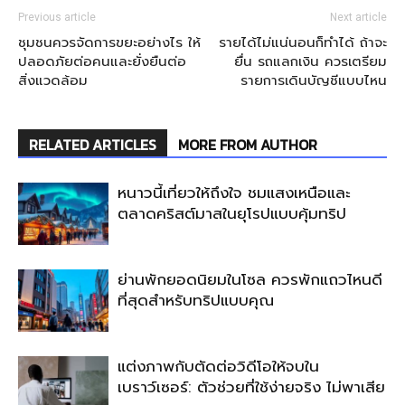
Previous article
Next article
ชุมชนควรจัดการขยะอย่างไร ให้
รายได้ไม่แน่นอนก็ทำได้ ถ้าจะ
ปลอดภัยต่อคนและยั่งยืนต่อ
ยื่น รถแลกเงิน ควรเตรียม
สิ่งแวดล้อม
รายการเดินบัญชีแบบไหน
RELATED ARTICLES
MORE FROM AUTHOR
หนาวนี้เที่ยวให้ถึงใจ ชมแสงเหนือและ
ตลาดคริสต์มาสในยุโรปแบบคุ้มทริป
ย่านพักยอดนิยมในโซล ควรพักแถวไหนดี
ที่สุดสำหรับทริปแบบคุณ
แต่งภาพกับตัดต่อวิดีโอให้จบใน
เบราว์เซอร์: ตัวช่วยที่ใช้ง่ายจริง ไม่พาเสีย