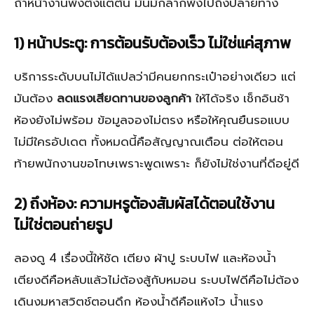
ถ้าหน้างานพังตั้งแต่ต้น มันมักลากพังไปถึงปลายทาง
1) หน้าประตู: การต้อนรับต้องเร็ว ไม่ใช่แค่สุภาพ
บริการระดับบนไม่ได้แปลว่ามีคนยกกระเป๋าอย่างเดียว แต่
มันต้อง
ลดแรงเสียดทานของลูกค้า
ให้ได้จริง เช็กอินช้า
ห้องยังไม่พร้อม ข้อมูลจองไม่ตรง หรือให้คุณยืนรอแบบ
ไม่มีใครอัปเดต ทั้งหมดนี้คือสัญญาณเตือน ต่อให้ตอน
ท้ายพนักงานขอโทษเพราะพูดเพราะ ก็ยังไม่ใช่งานที่ดีอยู่ดี
2) ถึงห้อง: ความหรูต้องสัมผัสได้ตอนใช้งาน
ไม่ใช่ตอนถ่ายรูป
ลองดู 4 เรื่องนี้ให้ชัด เตียง ผ้าปู ระบบไฟ และห้องน้ำ
เตียงดีคือหลับแล้วไม่ต้องสู้กับหมอน ระบบไฟดีคือไม่ต้อง
เดินงมหาสวิตช์ตอนดึก ห้องน้ำดีคือแห้งไว น้ำแรง