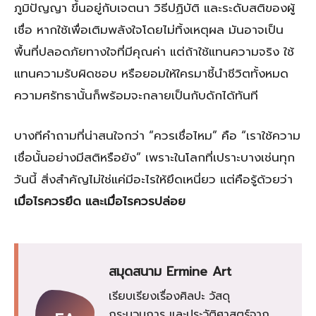
ภูมิปัญญา ขึ้นอยู่กับเจตนา วิธีปฏิบัติ และระดับสติของผู้
เชื่อ หากใช้เพื่อเติมพลังใจโดยไม่ทิ้งเหตุผล มันอาจเป็น
พื้นที่ปลอดภัยทางใจที่มีคุณค่า แต่ถ้าใช้แทนความจริง ใช้
แทนความรับผิดชอบ หรือยอมให้ใครมาชี้นำชีวิตทั้งหมด
ความศรัทธานั้นก็พร้อมจะกลายเป็นกับดักได้ทันที
บางทีคำถามที่น่าสนใจกว่า “ควรเชื่อไหม” คือ “เราใช้ความ
เชื่อนั้นอย่างมีสติหรือยัง” เพราะในโลกที่เปราะบางเช่นทุก
วันนี้ สิ่งสำคัญไม่ใช่แค่มีอะไรให้ยึดเหนี่ยว แต่คือรู้ด้วยว่า
เมื่อไรควรยึด และเมื่อไรควรปล่อย
สมุดสนาม Ermine Art
เรียบเรียงเรื่องศิลปะ วัสดุ
กระบวนการ และประวัติศาสตร์จาก