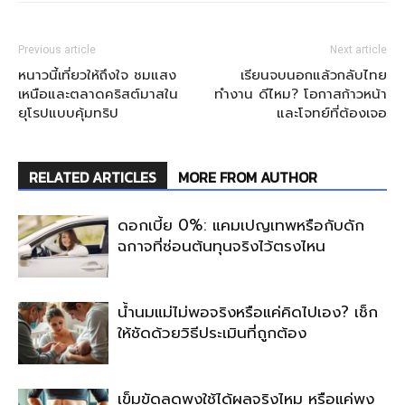
Previous article
Next article
หนาวนี้เที่ยวให้ถึงใจ ชมแสง
เรียนจบนอกแล้วกลับไทย
เหนือและตลาดคริสต์มาสใน
ทำงาน ดีไหม? โอกาสก้าวหน้า
ยุโรปแบบคุ้มทริป
และโจทย์ที่ต้องเจอ
RELATED ARTICLES
MORE FROM AUTHOR
ดอกเบี้ย 0%: แคมเปญเทพหรือกับดัก
ฉกาจที่ซ่อนต้นทุนจริงไว้ตรงไหน
น้ำนมแม่ไม่พอจริงหรือแค่คิดไปเอง? เช็ก
ให้ชัดด้วยวิธีประเมินที่ถูกต้อง
เข็มขัดลดพุงใช้ได้ผลจริงไหม หรือแค่พุง