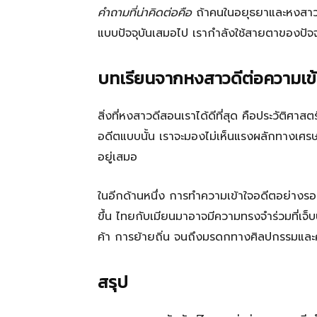
คำถามที่น่าคิดต่อคือ
ถ้าคนในอยุธยาและหงสาวด
แบบปัจจุบันเสมอไป เรากำลังใช้สายตาของปัจจ
บทเรียนจากหงสาวดีต่อความเข้าใ
สิ่งที่หงสาวดีสอนเราได้ดีที่สุด คือประวัติศาสต
อดีตแบบนั้น เราจะมองไม่เห็นแรงผลักทางเศรษฐก
อยู่เสมอ
ในอีกด้านหนึ่ง การทำความเข้าใจอดีตอย่างรอบด
ขึ้น ไทยกับเมียนมาอาจมีความทรงจำร่วมที่เจ็บป
ค้า การย้ายถิ่น จนถึงมรดกทางศิลปกรรมและควา
สรุป