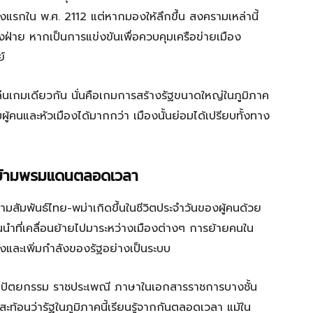
งแรกใน พ.ศ. 2112 แต่หากมองให้ลึกขึ้น สงครามเหล่านี้
งฝ่าย หากเป็นการแข่งขันเพื่อควบคุมเครือข่ายเมือง
์
นเกมเดียวกัน นั่นคือเกมการสร้างรัฐขนาดใหญ่ในภูมิภาค
ู้คนและหัวเมืองได้มากกว่า เมืองนั้นย่อมได้เปรียบทั้งทาง
างข้ามพรมแดนตลอดเวลา
มสัมพันธ์ไทย-พม่าเกิดขึ้นในชีวิตประจำวันของผู้คนด้วย
ั้นนำที่เคลื่อนย้ายไปมาระหว่างเมืองต่างๆ การย้ายคนใน
ืองและเพิ่มกำลังของรัฐอย่างเป็นระบบ
ถาปัตยกรรม ราชประเพณี ภาษาในเอกสารราชการบางชั้น
้อนว่ารัฐในภูมิภาคนี้เรียนรู้จากกันตลอดเวลา แม้ใน