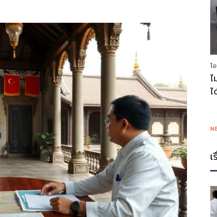
ไอ
ไม
ไ
N
เ