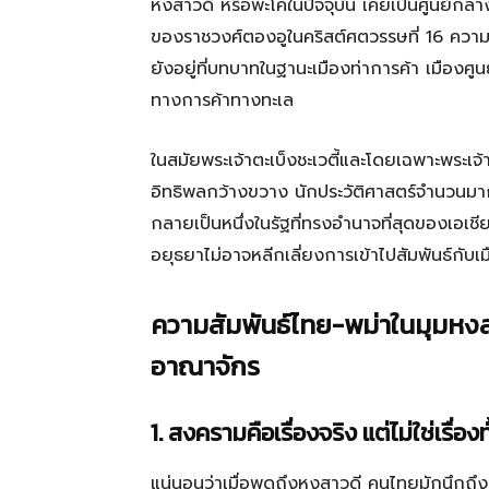
หงสาวดี หรือพะโคในปัจจุบัน เคยเป็นศูนย
ของราชวงศ์ตองอูในคริสต์ศตวรรษที่ 16 ความสำ
ยังอยู่ที่บทบาทในฐานะเมืองท่าการค้า เมืองศูนย์
ทางการค้าทางทะเล
ในสมัยพระเจ้าตะเบ็งชะเวตี้และโดยเฉพาะพระเจ้
อิทธิพลกว้างขวาง นักประวัติศาสตร์จำนวนมาก
กลายเป็นหนึ่งในรัฐที่ทรงอำนาจที่สุดของเอเช
อยุธยาไม่อาจหลีกเลี่ยงการเข้าไปสัมพันธ์กับเม
ความสัมพันธ์ไทย-พม่าในมุมหงส
อาณาจักร
1. สงครามคือเรื่องจริง แต่ไม่ใช่เรื่อง
แน่นอนว่าเมื่อพูดถึงหงสาวดี คนไทยมักนึกถ