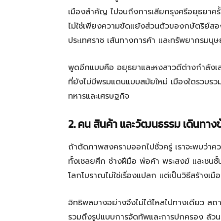
เมืองสำคัญ ไปจนถึงการเสียกรุงศรีอยุธยาครั้
ไม่ใช่เพียงความขัดแย้งส่วนตัวของกษัตริย์สอ
ประเทศราช เส้นทางการค้า และทรัพยากรมนุษย
พูดอีกแบบคือ อยุธยาและหงสาวดีต่างกำลังเล่
ที่ยังไม่มีพรมแดนแบบสมัยใหม่ เมืองใดรวบรวมผ
ทหารและเศรษฐกิจ
2. คน สินค้า และวัฒนธรรม เดินท
ถ้าตัดภาพสงครามออกไปชั่วครู่ เราจะพบว่าควา
ทั้งเชลยศึก ช่างฝีมือ พ่อค้า พระสงฆ์ และชนช
โลกโบราณไม่ใช่เรื่องแปลก แต่เป็นวิธีสร้างเม
อิทธิพลบางอย่างจึงไม่ได้ไหลไปทางเดียว ส
รวมถึงรูปแบบการจัดทัพและการปกครอง ล้วนสะท