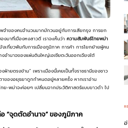
า ภาพจำของคนจำนวนมากมักวนอยู่กับการเสียกรุง การยก
งมาที่เมืองหงสาวดี เราจะเห็นว่า
ความสัมพันธ์ไทยพม่า
ากยังเกี่ยวพันกับการเมืองภูมิภาค การค้า การโยกย้ายผู้คน
ลางอำนาจของแผ่นดินใหญ่เอเชียตะวันออกเฉียงใต้
งของฝ่ายตรงข้าม” เพราะเมืองนี้เคยเป็นทั้งราชธานีของชาว
ะตาของอยุธยาถูกกำหนดอยู่หลายครั้ง หากเราอ่าน
องไทย-พม่าจะค่อยๆ เปลี่ยนจากประวัติศาสตร์แบบขาวดำ ไป
R
คือ “จุดตัดอำนาจ” ของภูมิภาค
อ