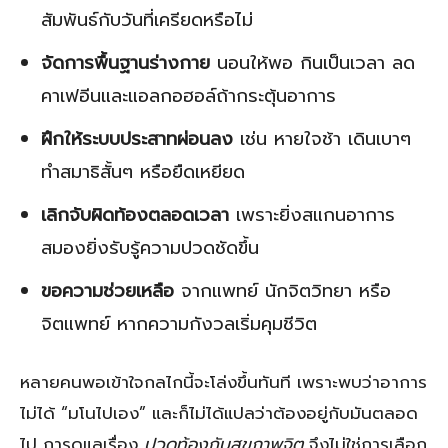
สัมพันธ์กับวันที่เครียดหรือไม่
จัดการพื้นฐานร่างกาย
นอนให้พอ กินเป็นเวลา ลด
คาเฟอีนและแอลกอฮอล์ถ้ากระตุ้นอาการ
ฝึกให้ระบบประสาทผ่อนลง
เช่น หายใจช้า เดินเบาๆ
ทำสมาธิสั้นๆ หรือยืดเหยียด
เลิกจับผิดท้องตลอดเวลา
เพราะยิ่งสแกนอาการ
สมองยิ่งรับรู้ความปวดชัดขึ้น
ขอความช่วยเหลือ
จากแพทย์ นักจิตวิทยา หรือ
จิตแพทย์ หากความกังวลเริ่มคุมชีวิต
หลายคนพอเข้าใจกลไกนี้จะโล่งขึ้นทันที เพราะพบว่าอาการ
ไม่ได้ “มโนไปเอง” และก็ไม่ได้แปลว่าต้องอยู่กับมันตลอด
ไป การดูแลเรื่อง
ปวดท้องกับสุขภาพจิต
จึงไม่ใช่การเลือก