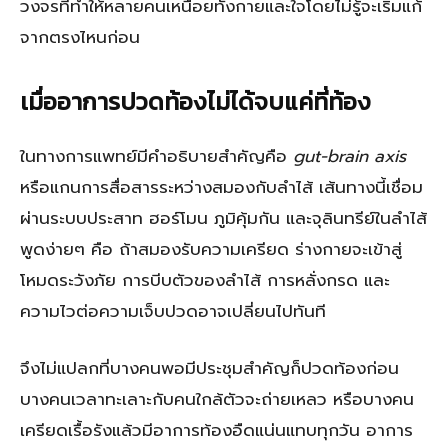
วงจรที่ทำให้หลายคนเหนื่อยทั้งกายและใจโดยไม่รู้จะเริ่มแก้
จากตรงไหนก่อน
เมื่ออาการปวดท้องไม่ได้จบแค่ที่ท้อง
ในทางการแพทย์มีคำอธิบายสำคัญคือ
gut-brain axis
หรือแกนการสื่อสารระหว่างสมองกับลำไส้ เส้นทางนี้เชื่อม
ผ่านระบบประสาท ฮอร์โมน ภูมิคุ้มกัน และจุลินทรีย์ในลำไส้
พูดง่ายๆ คือ ถ้าสมองรับความเครียด ร่างกายจะเข้าสู่
โหมดระวังภัย การบีบตัวของลำไส้ การหลั่งกรด และ
ความไวต่อความเจ็บปวดอาจเปลี่ยนไปทันที
จึงไม่แปลกที่บางคนพอมีประชุมสำคัญก็ปวดท้องก่อน
บางคนเวลาทะเลาะกับคนใกล้ตัวจะถ่ายเหลว หรือบางคน
เครียดเรื้อรังแล้วมีอาการท้องอืดแน่นแทบทุกวัน อาการ