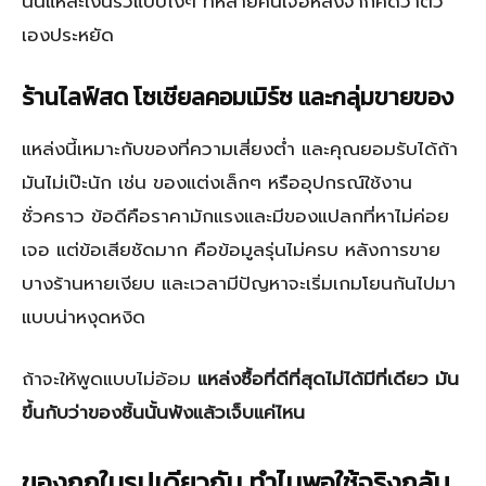
นั่นแหละเงินรั่วแบบโง่ๆ ที่หลายคนเจอหลังจากคิดว่าตัว
เองประหยัด
ร้านไลฟ์สด โซเชียลคอมเมิร์ซ และกลุ่มขายของ
แหล่งนี้เหมาะกับของที่ความเสี่ยงต่ำ และคุณยอมรับได้ถ้า
มันไม่เป๊ะนัก เช่น ของแต่งเล็กๆ หรืออุปกรณ์ใช้งาน
ชั่วคราว ข้อดีคือราคามักแรงและมีของแปลกที่หาไม่ค่อย
เจอ แต่ข้อเสียชัดมาก คือข้อมูลรุ่นไม่ครบ หลังการขาย
บางร้านหายเงียบ และเวลามีปัญหาจะเริ่มเกมโยนกันไปมา
แบบน่าหงุดหงิด
ถ้าจะให้พูดแบบไม่อ้อม
แหล่งซื้อที่ดีที่สุดไม่ได้มีที่เดียว มัน
ขึ้นกับว่าของชิ้นนั้นพังแล้วเจ็บแค่ไหน
ของถูกในรูปเดียวกัน ทำไมพอใช้จริงกลับ