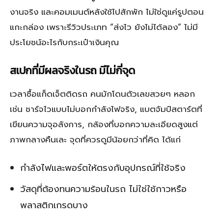
งานจริง และคอมเมนต์หลังใช้ไปสักพัก ไม่ใช่ดูแค่รูปตอน
แกะกล่อง เพราะรีวิวประเภท “ส่งไว ยังไม่ได้ลอง” ไม่มี
ประโยชน์อะไรกับกระเป๋าเงินคุณ
สเปกที่มีผลจริงในรถ มีไม่กี่จุด
เวลาซื้อแก็ดเจ็ตติดรถ คนมักโดนตัวเลขสวยๆ หลอก
เช่น ชาร์จไวแบบไม่บอกกำลังไฟจริง, แบตจัมป์สตาร์ตที่
เขียนความจุอลังการ, กล้องที่บอกความละเอียดสูงแต่
ภาพกลางคืนเละ จุดที่ควรดูมีน้อยกว่าที่คิด ได้แก่
กำลังไฟและพอร์ตให้ตรงกับอุปกรณ์ที่ใช้จริง
วัสดุที่ต้องทนความร้อนในรถ ไม่ใช่ใช้กาวหรือ
พลาสติกเกรดบาง