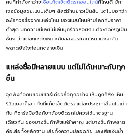
คนที่กำลังหาว่าจะ
ซื้อแก็ดเจ็ตติดรถออนไลน์
ที่ไหนดี มัก
เจอข้อมูลขยะแบบเดิมๆ ลิสต์ร้านยาวเป็นสิบ แต่ไม่บอกว่า
อะไรควรซื้อจากแหล่งไหน ของแบบไหนห้ามโลภกับราคา
ต่ำสุด บทความนี้เลยไม่เล่นมุกรีวิวลอยๆ แต่จะคัดให้ดูเป็น
ชั้นๆ ว่าแต่ละแหล่งเหมาะกับของประเภทไหน และจะกัน
พลาดยังไงก่อนกดจ่ายเงิน
แหล่งซื้อมีหลายแบบ แต่ไม่ได้เหมาะกับทุก
ชิ้น
จุดพังคือคนชอบใช้วิธีเดียวซื้อทุกอย่าง เห็นถูกก็สั่ง เห็น
รีวิวเยอะก็เอา ทั้งที่แก็ดเจ็ตติดรถแต่ละประเภทเสี่ยงไม่เท่า
กัน ที่ชาร์จมือถือกับกล้องติดรถไม่ควรใช้มาตรฐาน
เดียวกัน ของบางชิ้นถ้าพังแค่รำคาญ แต่บางชิ้นถ้าพลาด
คือเสียทั้งหลักฐาน เสียทั้งความปลอดภัย และเสียเงินซ้ำ