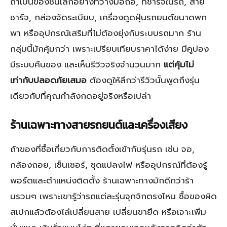
ถ้าเป็นของชิ้นเล็กอย่างที่วางมือถือ, ที่ชาร์จในรถ, สาย
ชาร์จ, กล่องจัดระเบียบ, เครื่องดูดฝุ่นรถยนต์ขนาดพก
พา หรืออุปกรณ์เสริมที่ไม่ต้องยุ่งกับระบบรถมาก ร้าน
กลุ่มนี้มักคุ้มกว่า เพราะเปรียบเทียบราคาได้ง่าย มีคูปอง
มีระบบคืนของ และเห็นรีวิวจริงจำนวนมาก
แต่คุ้มไม่
เท่ากับปลอดภัยเสมอ
ต้องดูให้ลึกว่ารีวิวนั้นพูดถึงรุ่น
เดียวกับที่คุณกำลังกดอยู่จริงหรือเปล่า
ร้านเฉพาะทางสายรถยนต์และเครื่องเสียง
ถ้าของที่ซื้อเกี่ยวกับการติดตั้งเข้ากับรุ่นรถ เช่น จอ,
กล้องถอย, เซ็นเซอร์, ชุดแปลงไฟ หรืออุปกรณ์ที่ต้องรู้
พอร์ตและตำแหน่งติดตั้ง ร้านเฉพาะทางมักดีกว่าร้า
นรวมๆ เพราะเขารู้ว่ารถแต่ละรุ่นจุกจิกตรงไหน ซื้อของผิด
สเปกแล้วต้องไล่เปลี่ยนสาย เปลี่ยนขายึด หรือเจาะเพิ่ม