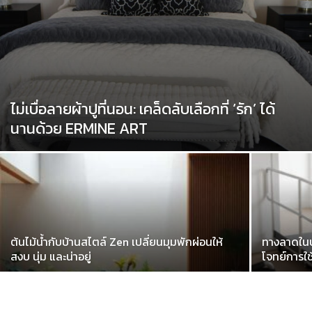
ไม่เบื่อลายผ้าปูที่นอน: เคล็ดลับเลือกที่ ‘รัก’ ได้
นานด้วย ERMINE ART
ต้นไม้น้ำกับบ้านสไตล์ Zen เปลี่ยนมุมพักผ่อนให้
ทางลาดในบ
สงบ นุ่ม และน่าอยู่
โจทย์การใช