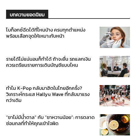
บทความยอดนิยม
โบท็อกซ์ฉีดได้ที่ไหนบ้าง ครบทุกตำแหน่ง
พร้อมเลือกจุดให้เหมาะกับหน้า
รายได้ไม่แน่นอนก็ทำได้ ถ้าจะยื่น รถแลกเงิน
ควรเตรียมรายการเดินบัญชีแบบไหน
ทำไม K-Pop กลับมาฮิตในไทยอีกครั้ง?
วิเคราะห์กระแส Hallyu Wave ที่กลับมาแรง
กว่าเดิม
“ชาไม่มีน้ำตาล” กับ “ชาหวานน้อย”: การตลาด
ซ่อนกลที่ทำให้คุณเข้าใจผิด