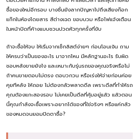
ต่อด้วยค่าแก้งาน ค่าส่งกลับ ค่าเสียเวลา และสุดท้ายคือ
ซื้อของใหม่อีกรอบ บางชิ้นยังลากปัญหาไปถึงเสียงก๊อก
แก๊กในห้องโดยสาร สีต่างเฉด ขอบบวม หรือไฟแจ้งเตือน
ในหน้าปัดที่ค้างแบบชวนปวดหัวทุกครั้งที่ขับ
ถ้าจะซื้อให้จบ ให้เริ่มจากเช็กลิสต์ง่ายๆ ก่อนโอนเงิน ถาม
ให้ครบว่าเป็นของอะไร มาจากไหน มีหลักฐานอะไร รับผิด
ชอบหลังขายยังไง และเหมาะกับรุ่นรถของคุณจริงหรือไม่
ถ้าคนขายตอบไม่ตรง ตอบวกวน หรือเร่งให้จ่ายก่อนค่อย
คุยทีหลัง ให้ถอย ไม่ต้องกลัวพลาดดีล เพราะดีลที่ทำให้รถ
คุณต้องแกะสองรอบ ไม่เคยเป็นดีลที่คุ้มอยู่แล้ว แล้วตอน
นี้คุณกำลังจะซื้อเพราะอยากได้ของที่ใช่จริงๆ หรือแค่กลัว
ของหมดจนยอมปิดตาซื้อ?