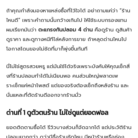
ถ้าคุณกำลังมองหาแหล่งซื้อที่ไว้ใจได้ อย่าถามแค่ว่า “ร้าน
ไหนดี” เพราะคำถามนั้นกว้างเกินไป ให้ใช้ระบบกรองแทน
ผมเรียกมันว่า
ตะแกรงกันปลอม 4 ด่าน
คือดูร้าน ดูสินค้า
ดูราคา และดูทางหนีทีไล่หลังการขาย ถ้าหลุดด่านไหนไป
โอกาสโดนของไม่ชัดที่มาก็พุ่งขึ้นทันที
นี่ไม่ใช่สูตรสวยหรู แต่มันใช้ได้จริงเพราะบังคับให้คุณเช็กสิ่
งที่ร้านปลอมทำได้ไม่เนียนพอ คนส่วนใหญ่พลาดเพ
ราะเช็กแค่หน้าโพสต์ แต่ของจริงต้องเช็กถึงหลังร้าน และ
นั่นแหละที่ตัดร้านดีออกจากร้านมั่ว
ด่านที่ 1 ดูตัวตนร้าน ไม่ใช่ดูแต่ยอดฟอล
ยอดติดตามซื้อได้ รีวิวบางส่วนก็จัดฉากได้ แต่ประวัติร้าน
ปลอมยากกว่า ดูว่ามีชื่อร้านชัดไหม มีหน้าร้านหรือช่อง