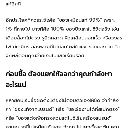
แท้อีกที
อีกประโยคที่ควรระวังคือ “ของเหมือนแท้ 99%” เพราะ
1% ที่หายไป บางทีคือ 100% ของปัญหาในชีวิตจริง เช่น
เดือยล็อกไม่ตรง รูยึดคลาด ผิวเคลือบลอกเร็ว หรือวงจร
ไฟไม่เสถียร ของพวกนี้ไม่ค่อยโผล่ในแชตขายของ แต่มัน
จะโผล่ตอนคุณจ่ายเงินไปแล้วเรียบร้อย
ก่อนซื้อ ต้องแยกให้ออกว่าคุณกำลังหา
อะไรแน่
หลายคนเริ่มซื้อผิดตั้งแต่ยังไม่ตอบตัวเองให้ชัด ว่ากำลัง
หา “ของแท้จากแบรนด์” หรือ “ของใช้งานได้ที่สเปกตรง”
หรือ “ของแต่งเพื่อทรงสวยแต่ไม่ซีเรียสเรื่องแบรนด์”
สามอย่างนี้ไม่เหมือนกันเลย ถ้าคุณไม่แยกตั้งแต่ต้น คุณ