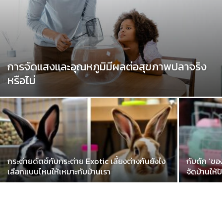
การจัดแสงและอุณหภูมิมีผลต่อสุขภาพปลาจริง
หรือไม่
กระต่ายดัตช์กับกระต่าย Exotic เลี้ยงต่างกันยังไง
กับดัก ‘ของใ
เลือกแบบไหนให้เหมาะกับบ้านเรา
จัดบ้านให้