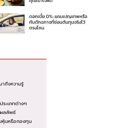
คุณเข้าใจผิด
ดอกเบี้ย 0%: แคมเปญเทพหรือ
กับดักฉกาจที่ซ่อนต้นทุนจริงไว้
ตรงไหน
ณาถึงความรู้
์ประเภทต่างๆ
ผลลัพธ์
นหุ้นหรือกองทุน