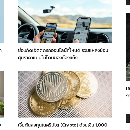
ด
ซื้อแก็ดเจ็ตติดรถออนไลน์ที่ไหนดี รวมแหล่งช้อป
คุ้มราคาแบบไม่โดนของก๊องแก๊ง
เล
รั
ย
เริ่มต้นลงทุนในคริปโต (Crypto) ด้วยเงิน 1,000