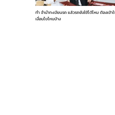
ทำ จำนำทะเบียนรถ แล้วรถยังใช้ได้ไหม ต้องเข้าใ
เงื่อนไขไหนบ้าง