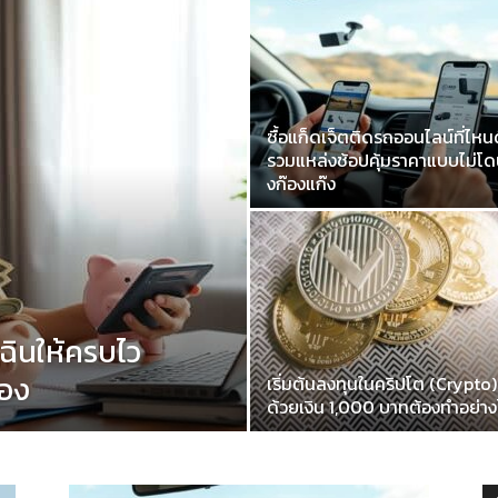
ซื้อแก็ดเจ็ตติดรถออนไลน์ที่ไหน
รวมแหล่งช้อปคุ้มราคาแบบไม่โ
งก๊องแก๊ง
ฉินให้ครบไว
เอง
เริ่มต้นลงทุนในคริปโต (Crypto)
ด้วยเงิน 1,000 บาทต้องทำอย่าง