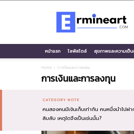
Ermineart.com
หน้าแรก
ไลฟ์สไตล์
สุขภาพและความเป็นอ
Home
การเงินและการลงทุน
การเงินและการลงทุน
CATEGORY NOTE
คนสองคนมีเงินเก็บเท่ากัน คนหนึ่งนำไปฝา
ลิบลับ เหตุใดจึงเป็นเช่นนั้น?