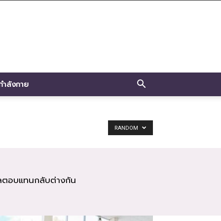
กำลังกาย
RANDOM
 ผลตอบแทนกลับต่างกัน