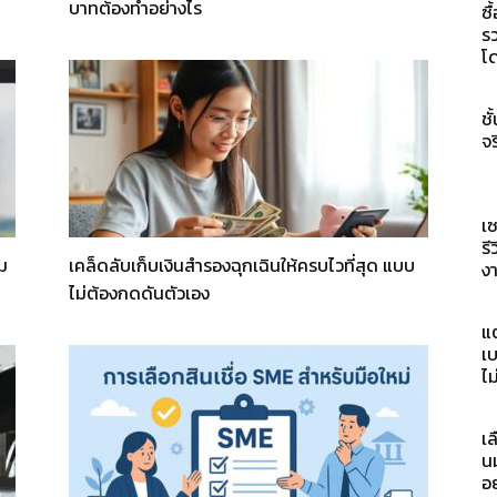
บาทต้องทำอย่างไร
ซื
ร
โ
ช
จร
เ
ร
้ม
เคล็ดลับเก็บเงินสำรองฉุกเฉินให้ครบไวที่สุด แบบ
ง
ไม่ต้องกดดันตัวเอง
แต
เบ
ไม
เ
น
อย