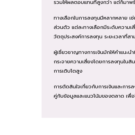
รวมให้ผลตอบแทนที่สูงกว่า แต่ก็มาพ
ทางเลือกในการลงทุนมีหลากหลาย เช่น
ส่วนตัว แต่ละทางเลือกมีระดับความเสี
วัตถุประสงค์การลงทุน ระยะเวลาที่ส
ผู้เชี่ยวชาญทางการเงินมักให้คำแนะ
กระจายความเสี่ยงโดยการลงทุนในสินท
การเติบโตสูง
การตัดสินใจเกี่ยวกับการเงินและการล
คู่กับข้อมูลและแนวโน้มของตลาด เพื่อ