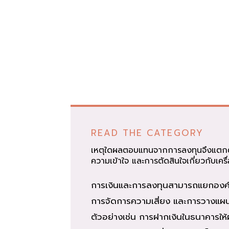
READ THE CATEGORY
เหตุใดผลตอบแทนจากการลงทุนจึงแตกต่างกั
ความเข้าใจ และการตัดสินใจเกี่ยวกับเคร
การเงินและการลงทุนสามารถแยกองค์ป
การจัดการความเสี่ยง และการวางแผนท
ตัวอย่างเช่น การฝากเงินในธนาคารให้