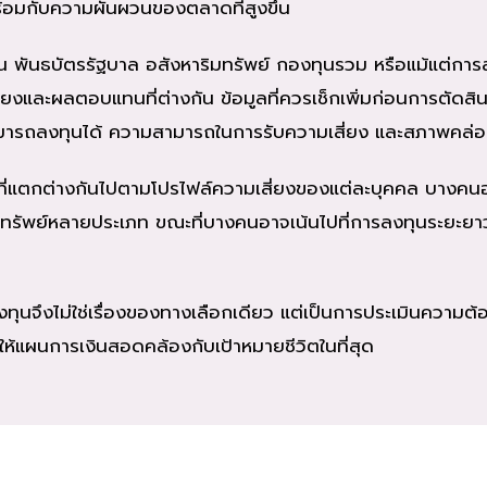
ร้อมกับความผันผวนของตลาดที่สูงขึ้น
 พันธบัตรรัฐบาล อสังหาริมทรัพย์ กองทุนรวม หรือแม้แต่การล
่ยงและผลตอบแทนที่ต่างกัน ข้อมูลที่ควรเช็กเพิ่มก่อนการตัดสิน
ามารถลงทุนได้ ความสามารถในการรับความเสี่ยง และสภาพคล่อง
นำที่แตกต่างกันไปตามโปรไฟล์ความเสี่ยงของแต่ละบุคคล บางคน
รัพย์หลายประเภท ขณะที่บางคนอาจเน้นไปที่การลงทุนระยะยาวใน
งทุนจึงไม่ใช่เรื่องของทางเลือกเดียว แต่เป็นการประเมินความต
ให้แผนการเงินสอดคล้องกับเป้าหมายชีวิตในที่สุด