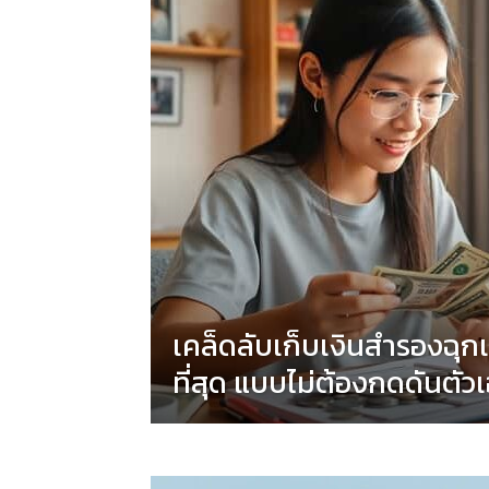
เคล็ดลับเก็บเงินสำรองฉุกเ
ที่สุด แบบไม่ต้องกดดันตัว