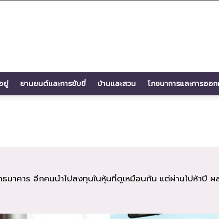
ยู่
ยานยนต์และการขับขี่
บ้านและสวน
โภชนาการและการออก
กธนาคาร อีกคนนำไปลงทุนในหุ้นที่ดูเหมือนกัน แต่ผ่านไปห้าปี