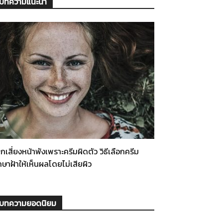
บทความแนะนำ
ิกเสี่ยงหน้าพังเพราะครีมผิดตัว วิธีเลือกครีม
กษาฝ้าให้เห็นผลโดยไม่เสียผิว
บทความยอดนิยม