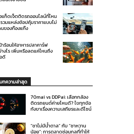
้อแก็ดเจ็ตติดรถออนไลน์ที่ไหน
ี รวมแหล่งช้อปคุ้มราคาแบบไม่
ดนของก๊องแก๊ง
น้าร้อนให้อาหารปลาคาร์ฟ
่างไร เพิ่มหรือลดแค่ไหนถึง
อดี
บทความล่าสุด
70mai vs DDPai: เลือกกล้อง
ติดรถยนต์ค่ายไหนดี? ไขทุกข้อ
กังขาเรื่องความเสถียรและดีไซน์
“ชาไม่มีน้ำตาล” กับ “ชาหวาน
น้อย”: การตลาดซ่อนกลที่ทำให้