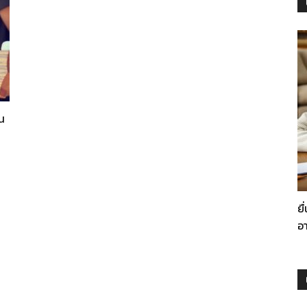
าน
ยื
อา