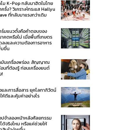
ำไม K-Pop กลับมาฮิตในไทย
กครั้ง? วิเคราะห์กระแส Hallyu
ve ที่กลับมาแรงกว่าเดิม
าร์มแนวตั้งคือคำตอบของ
าคตหรือไม่ เมื่อพื้นที่เกษตร
ดลงและความต้องการอาหาร
ิ่มขึ้น
้ำมันเครื่องพร่อง: สัญญาณ
ือนที่ต้องรู้ ก่อนเครื่องยนต์
ง!
่อและการสื่อสาร ยุคโลกาภิวัตน์
้ให้ดีและคุ้มค่าอย่างไร
อปจำลองหน้าหลังศัลยกรรม
้ได้จริงไหม หรือแค่ช่วยให้
ดสินใจง่ายขึ้น