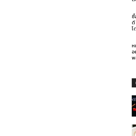
ซื
ด
โ
ห
อย
พ