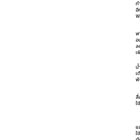
ท
อี
Wa
ฟ
อน
ล
เพ
น
เต
พั
สื
ใช
แ
ใช
ตั