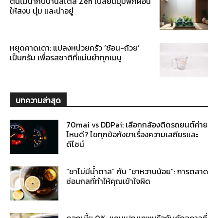
ต้นไม้น้ำกับบ้านสไตล์ Zen เปลี่ยนมุมพักผ่อน
ให้สงบ นุ่ม และน่าอยู่
หยุดคาดเดา: แปลงหน่วยครัว ‘ช้อน-ถ้วย’
เป็นกรัม เพื่อรสชาติที่แม่นยำทุกเมนู
บทความล่าสุด
70mai vs DDPai: เลือกกล้องติดรถยนต์ค่าย
ไหนดี? ไขทุกข้อกังขาเรื่องความเสถียรและ
ดีไซน์
“ชาไม่มีน้ำตาล” กับ “ชาหวานน้อย”: การตลาด
ซ่อนกลที่ทำให้คุณเข้าใจผิด
ดอกเบี้ย 0%: แคมเปญเทพหรือกับดักฉกาจที่