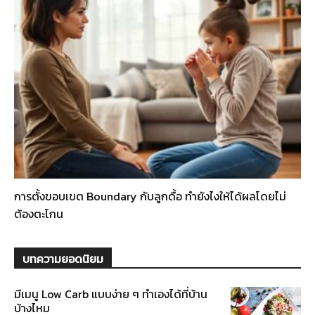
การตั้งขอบเขต Boundary กับลูกดื้อ ทำยังไงให้ได้ผลโดยไม่
ต้องตะโกน
บทความยอดนิยม
มีเมนู Low Carb แบบง่าย ๆ ทำเองได้ที่บ้าน
บ้างไหม