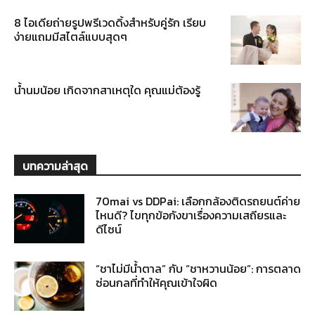
8 ไอเดียถ่ายรูปพรีเวดดิ้งสำหรับคู่รัก เรียบ
ง่ายแถมมีสไตล์แบบสุดๆ
น้ำนมน้อย เกิดจากสาเหตุใด คุณแม่ต้องรู้
บทความล่าสุด
70mai vs DDPai: เลือกกล้องติดรถยนต์ค่าย
ไหนดี? ไขทุกข้อกังขาเรื่องความเสถียรและ
ดีไซน์
“ชาไม่มีน้ำตาล” กับ “ชาหวานน้อย”: การตลาด
ซ่อนกลที่ทำให้คุณเข้าใจผิด